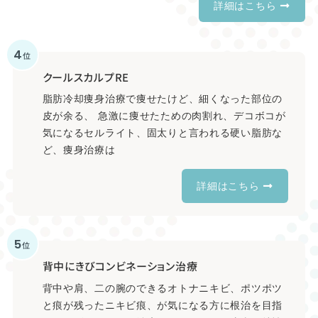
詳細はこちら
4
位
クールスカルプRE
脂肪冷却痩身治療で痩せたけど、細くなった部位の
皮が余る、 急激に痩せたための肉割れ、デコボコが
気になるセルライト、固太りと言われる硬い脂肪な
ど、痩身治療は
詳細はこちら
5
位
背中にきびコンビネーション治療
背中や肩、二の腕のできるオトナニキビ、ポツポツ
と痕が残ったニキビ痕、が気になる方に根治を目指