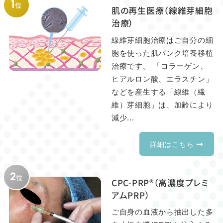
1
位
肌の再生医療（線維芽細胞
治療）
線維芽細胞治療はご自分の細
胞を使った肌バンク培養移植
治療です。 「コラーゲン、
ヒアルロン酸、エラスチン」
などを産生する「線維（繊
維）芽細胞」は、加齢により
減少...
詳細はこちら
2
位
CPC-PRP®（高濃度プレミ
アムPRP）
ご自身の血液から抽出した多