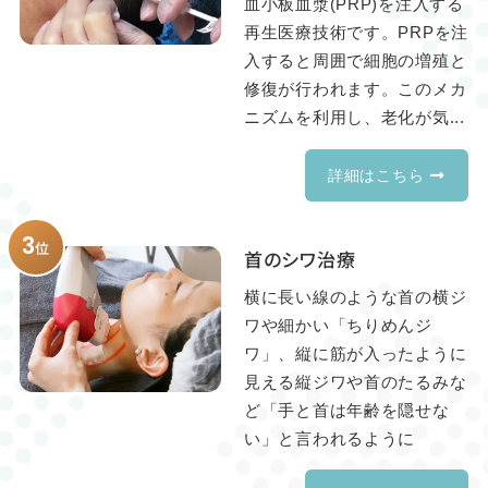
血小板血漿(PRP)を注入する
再生医療技術です。PRPを注
入すると周囲で細胞の増殖と
修復が行われます。このメカ
ニズムを利用し、老化が気...
詳細はこちら
3
位
首のシワ治療
横に長い線のような首の横ジ
ワや細かい「ちりめんジ
ワ」、縦に筋が入ったように
見える縦ジワや首のたるみな
ど「手と首は年齢を隠せな
い」と言われるように