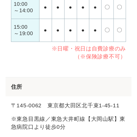
10:00
●
●
●
●
●
〇
〇
～14:00
15:00
●
●
●
●
●
〇
〇
～19:00
※日曜・祝日は自費診療のみ
（※保険診療不可）
住所
〒145-0062 東京都大田区北千束1-45-11
※東急目黒線／東急大井町線【大岡山駅】東
急病院口より徒歩0分