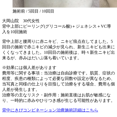
施術前 / 5回目 / 10回目
大岡山院 30代女性
背中上部にピーリング(グリコール酸)＋ジェネシス＋VC導
入を10回施術
背中上部と腰周りに赤ニキビ、ニキビ痕点在してました。5
回目の施術で赤ニキビの減少が見られ、新生ニキビも出来に
くくなってきました。10回目の施術後は、時々新生ニキビ出
来るが、赤みはだいぶ落ち着いています。
※効果には個人差があります
費用等に関する事項：当治療は自由診療です。肌質、症状の
程度、疾患の種類によって必要な回数や設定が異なるため、
当写真と同様の仕上りを目指して治療をする場合、費用も個
人差が発生します。
治療等の主なリスク・副作用：施術直後はお肌が敏感にな
り、一時的に赤みやひりつき感が生じる可能性があります。
背中にきびコンビネーション治療施術詳細はこちら