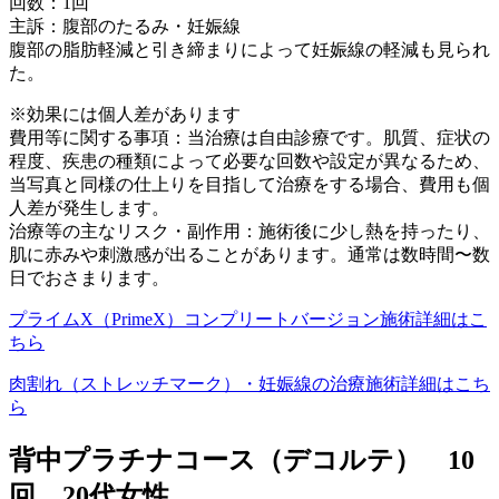
回数：1回
主訴：腹部のたるみ・妊娠線
腹部の脂肪軽減と引き締まりによって妊娠線の軽減も見られ
た。
※効果には個人差があります
費用等に関する事項：当治療は自由診療です。肌質、症状の
程度、疾患の種類によって必要な回数や設定が異なるため、
当写真と同様の仕上りを目指して治療をする場合、費用も個
人差が発生します。
治療等の主なリスク・副作用：施術後に少し熱を持ったり、
肌に赤みや刺激感が出ることがあります。通常は数時間〜数
日でおさまります。
プライムX（PrimeX）コンプリートバージョン施術詳細はこ
ちら
肉割れ（ストレッチマーク）・妊娠線の治療施術詳細はこち
ら
背中プラチナコース（デコルテ） 10
回 20代女性