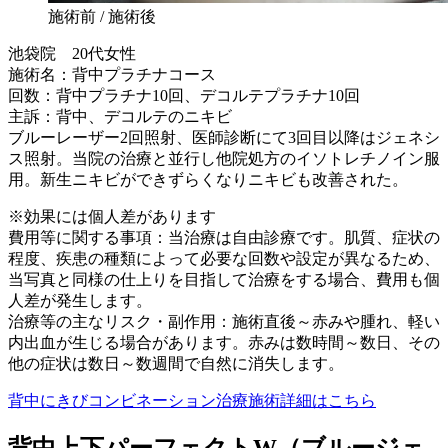
施術前 / 施術後
池袋院 20代女性
施術名：背中プラチナコース
回数：背中プラチナ10回、デコルテプラチナ10回
主訴：背中、デコルテのニキビ
ブルーレーザー2回照射、医師診断にて3回目以降はジェネシ
ス照射。当院の治療と並行し他院処方のイソトレチノイン服
用。新生ニキビができずらくなりニキビも改善された。
※効果には個人差があります
費用等に関する事項：当治療は自由診療です。肌質、症状の
程度、疾患の種類によって必要な回数や設定が異なるため、
当写真と同様の仕上りを目指して治療をする場合、費用も個
人差が発生します。
治療等の主なリスク・副作用：施術直後～赤みや腫れ、軽い
内出血が生じる場合があります。赤みは数時間～数日、その
他の症状は数日～数週間で自然に消失します。
背中にきびコンビネーション治療施術詳細はこちら
背中上下パーフェクトW（ブルージェ