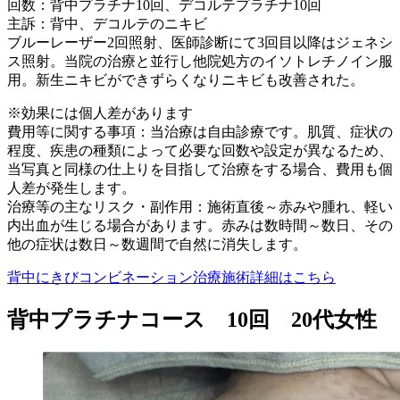
回数：背中プラチナ10回、デコルテプラチナ10回
主訴：背中、デコルテのニキビ
ブルーレーザー2回照射、医師診断にて3回目以降はジェネシ
ス照射。当院の治療と並行し他院処方のイソトレチノイン服
用。新生ニキビができずらくなりニキビも改善された。
※効果には個人差があります
費用等に関する事項：当治療は自由診療です。肌質、症状の
程度、疾患の種類によって必要な回数や設定が異なるため、
当写真と同様の仕上りを目指して治療をする場合、費用も個
人差が発生します。
治療等の主なリスク・副作用：施術直後～赤みや腫れ、軽い
内出血が生じる場合があります。赤みは数時間～数日、その
他の症状は数日～数週間で自然に消失します。
背中にきびコンビネーション治療施術詳細はこちら
背中プラチナコース 10回 20代女性