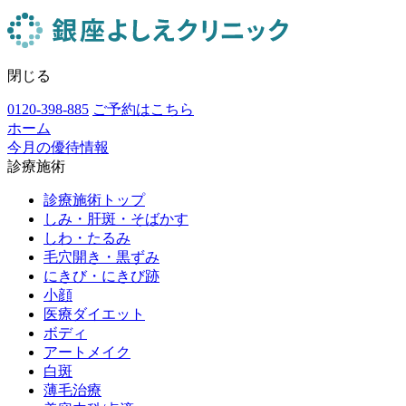
閉じる
0120-398-885
ご予約はこちら
ホーム
今月の優待情報
診療施術
診療施術トップ
しみ・肝斑・そばかす
しわ・たるみ
毛穴開き・黒ずみ
にきび・にきび跡
小顔
医療ダイエット
ボディ
アートメイク
白斑
薄毛治療