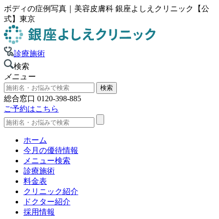
ボディの症例写真｜美容皮膚科 銀座よしえクリニック【公
式】東京
診療施術
検索
メニュー
総合窓口
0120-398-885
ご予約はこちら
ホーム
今月の優待情報
メニュー検索
診療施術
料金表
クリニック紹介
ドクター紹介
採用情報