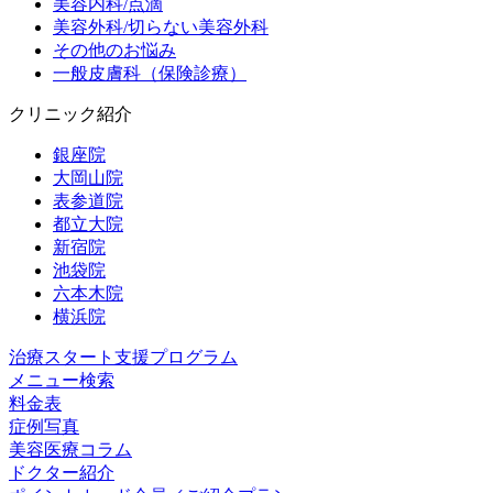
美容内科/点滴
美容外科/切らない美容外科
その他のお悩み
一般皮膚科（保険診療）
クリニック紹介
銀座院
大岡山院
表参道院
都立大院
新宿院
池袋院
六本木院
横浜院
治療スタート支援プログラム
メニュー検索
料金表
症例写真
美容医療コラム
ドクター紹介