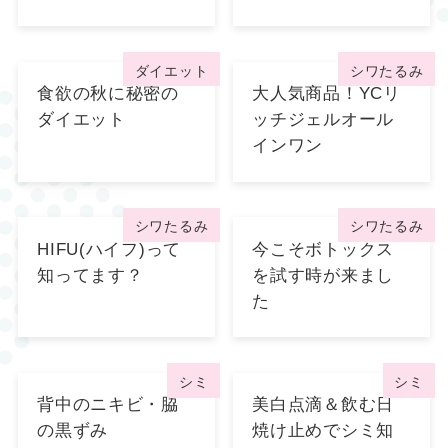
ダイエット
シワたるみ
食欲の秋に秘密の
大人気商品！YCリ
ダイエット
ッチジェルオール
インワン
シワたるみ
シワたるみ
HIFU(ハイフ)って
今こそボトックス
知ってます？
を試す時が来まし
た
シミ
シミ
背中のニキビ・脇
美白点滴＆飲む日
の黒ずみ
焼け止めでシミ知