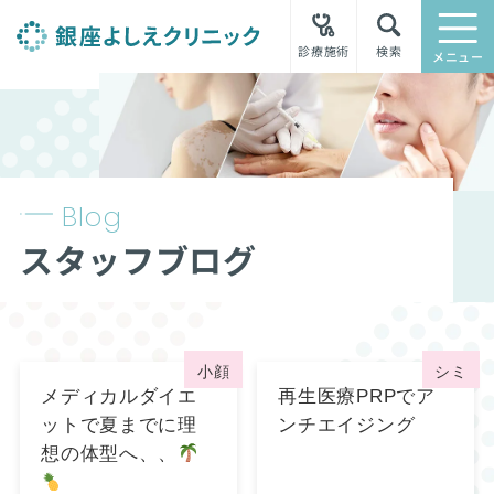
診療施術
検索
メニュー
Blog
スタッフブログ
小顔
シミ
メディカルダイエ
再生医療PRPでア
ットで夏までに理
ンチエイジング
想の体型へ、、