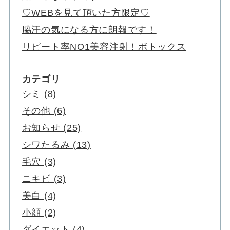
♡WEBを見て頂いた方限定♡
脇汗の気になる方に朗報です！
リピート率NO1美容注射！ボトックス
カテゴリ
シミ (8)
その他 (6)
お知らせ (25)
シワたるみ (13)
毛穴 (3)
ニキビ (3)
美白 (4)
小顔 (2)
ダイエット (4)