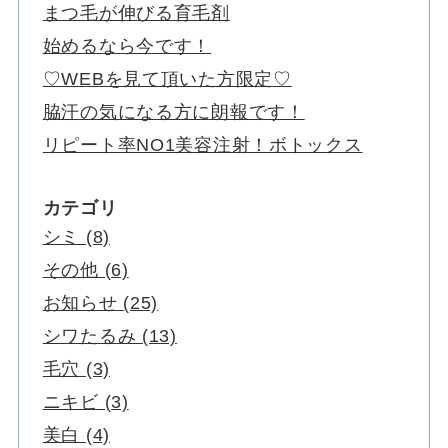
まつ毛が伸びる育毛剤
始めるなら今です！
♡WEBを見て頂いた方限定♡
脇汗の気になる方に朗報です！
リピート率NO1美容注射！ボトックス
カテゴリ
シミ (8)
その他 (6)
お知らせ (25)
シワたるみ (13)
毛穴 (3)
ニキビ (3)
美白 (4)