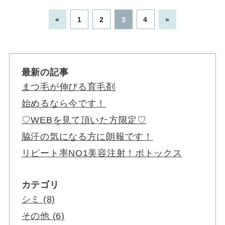
«
1
2
3
4
»
最新の記事
まつ毛が伸びる育毛剤
始めるなら今です！
♡WEBを見て頂いた方限定♡
脇汗の気になる方に朗報です！
リピート率NO1美容注射！ボトックス
カテゴリ
シミ (8)
その他 (6)