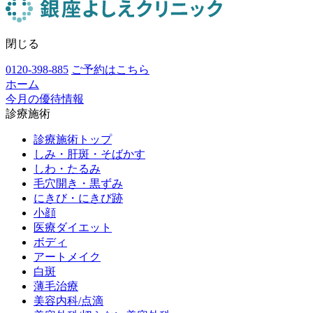
閉じる
0120-398-885
ご予約はこちら
ホーム
今月の優待情報
診療施術
診療施術トップ
しみ・肝斑・そばかす
しわ・たるみ
毛穴開き・黒ずみ
にきび・にきび跡
小顔
医療ダイエット
ボディ
アートメイク
白斑
薄毛治療
美容内科/点滴