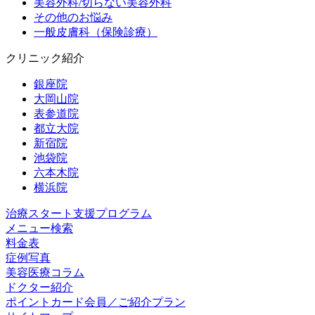
美容外科/切らない美容外科
その他のお悩み
一般皮膚科（保険診療）
クリニック紹介
銀座院
大岡山院
表参道院
都立大院
新宿院
池袋院
六本木院
横浜院
治療スタート支援プログラム
メニュー検索
料金表
症例写真
美容医療コラム
ドクター紹介
ポイントカード会員／ご紹介プラン