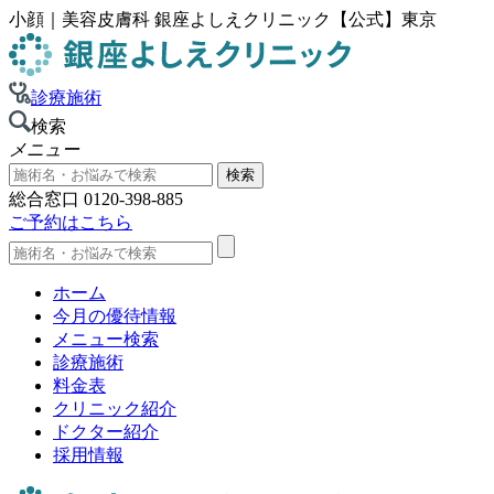
小顔｜美容皮膚科 銀座よしえクリニック【公式】東京
診療施術
検索
メニュー
総合窓口
0120-398-885
ご予約はこちら
ホーム
今月の優待情報
メニュー検索
診療施術
料金表
クリニック紹介
ドクター紹介
採用情報