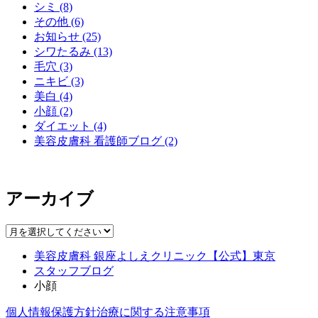
シミ (8)
その他 (6)
お知らせ (25)
シワたるみ (13)
毛穴 (3)
ニキビ (3)
美白 (4)
小顔 (2)
ダイエット (4)
美容皮膚科 看護師ブログ (2)
アーカイブ
美容皮膚科 銀座よしえクリニック【公式】東京
スタッフブログ
小顔
個人情報保護方針
治療に関する注意事項