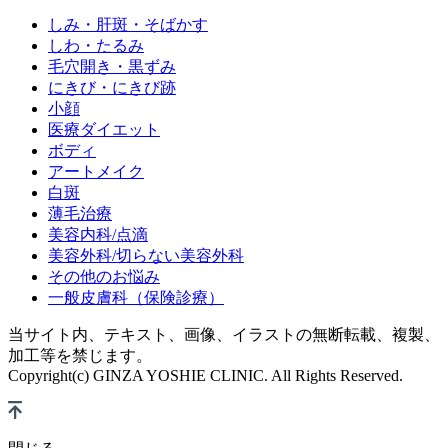
しみ・肝斑・そばかす
しわ・たるみ
毛穴開き・黒ずみ
にきび・にきび跡
小顔
医療ダイエット
ボディ
アートメイク
白斑
薄毛治療
美容内科/点滴
美容外科/切らない美容外科
その他のお悩み
一般皮膚科（保険診療）
当サイト内、テキスト、画像、イラストの無断転載、複製、
加工等を禁じます。
Copyright(c) GINZA YOSHIE CLINIC. All Rights Reserved.