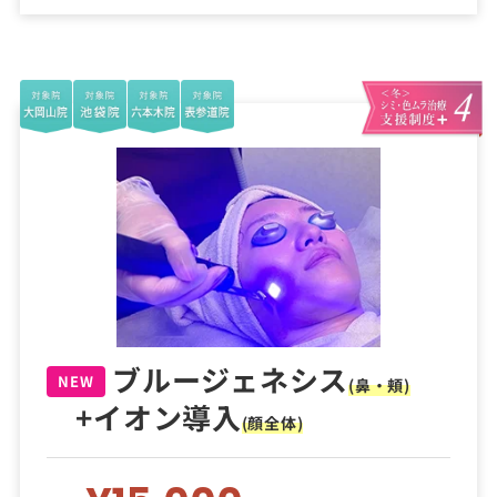
ブルージェネシス
NEW
(鼻・頬)
+イオン導入
(顔全体)