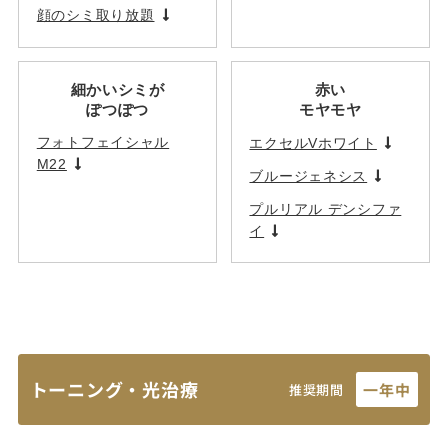
顔のシミ取り放題
細かいシミが
赤い
ぽつぽつ
モヤモヤ
フォトフェイシャル
エクセルVホワイト
M22
ブルージェネシス
プルリアル デンシファ
イ
トーニング・光治療
一年中
推奨期間