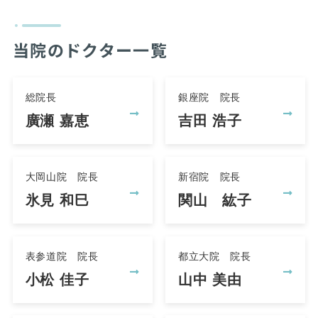
当院のドクター一覧
総院長
銀座院 院長
廣瀬 嘉恵
吉田 浩子
大岡山院 院長
新宿院 院長
氷見 和巳
関山 紘子
表参道院 院長
都立大院 院長
小松 佳子
山中 美由